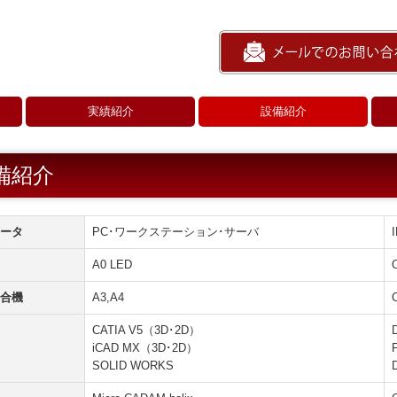
実績紹介
設備紹介
鉄道車両関連
航空機関連
自動車関連
備紹介
ータ
PC･ワークステーション･サーバ
A0 LED
合機
A3,A4
CATIA V5（3D･2D）
iCAD MX（3D･2D）
F
SOLID WORKS