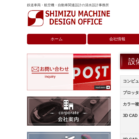
鉄道車両・航空機・自動車関連設計の清水設計事務所
ホーム
会社情報
経営理念
大切にしていること
会社概要
沿革
設
コンピュ
プロッタ
カラー複
3D CAD