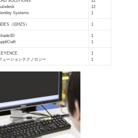
CAD SOLUTIONS
22
autodesk
12
Bentley Systems
1
NDES（旧HZS）
1
Shade3D
1
ppliCraft
1
KEYENCE
1
フュージョンテクノロジー
1