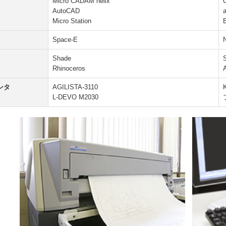
Micro CADAM helix
AutoCAD
Micro Station
Space-E
Shade
Rhinoceros
A
ンタ
AGILISTA-3110
L-DEVO M2030