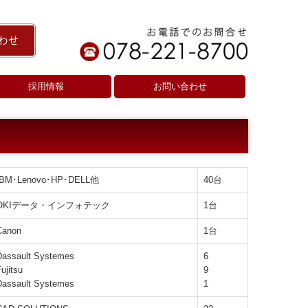
採用情報
お問い合わせ
IBM･Lenovo･HP･DELL他
40台
OKIデータ・インフォテック
1台
Canon
1台
Dassault Systemes
6
ujitsu
9
Dassault Systemes
1