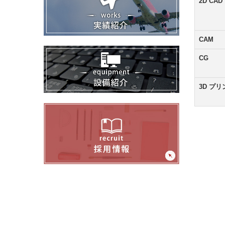
2D CAD
CAM
CG
3D プリ